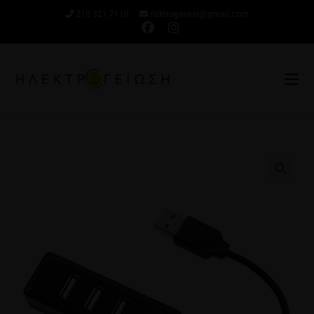
210 321 7110
ilektrogeiwsi@gmail.com
🔍