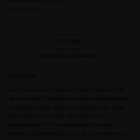
Μήκος καλωδίου : 15cm
Εξαντλημένο
ΠΕΡΙΓΡΑΦΉ
ΕΠΙΠΛΈΟΝ ΠΛΗΡΟΦΟΡΊΕΣ
Περιγραφή
Ο αντάπτορας από 1 θύρα σε 4 θύρες usb είναι 2.0Α
hub της Lamtech. Διαθέτει προστασία υπερθέρμανσης
και υπερφόρτωσης. Μπορεί να τροφοδοτηθεί μέσω
πρίζας ρεύματος DC (δεν περιλαμβάνεται
προσαρμογέας 5V). Οι προδιαγραφές του είναι,
διεπαφή: USB 2.0A(συμβατό με 1.1), οι διαστάσεις του