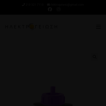
210 321 7110
ilektrogeiwsi@gmail.com
🔍