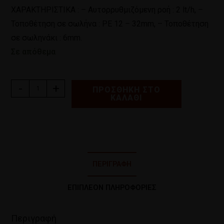
ΧΑΡΑΚΤΗΡΙΣΤΙΚΑ : – Αυτορρυθμιζόμενη ροή : 2 lt/h, –
Τοποθέτηση σε σωλήνα : ΡΕ 12 – 32mm, – Τοποθέτηση
σε σωληνάκι : 6mm.
Σε απόθεμα
-
+
ΠΡΟΣΘΉΚΗ ΣΤΟ
ΚΑΛΆΘΙ
ΠΕΡΙΓΡΑΦΉ
ΕΠΙΠΛΈΟΝ ΠΛΗΡΟΦΟΡΊΕΣ
Περιγραφή