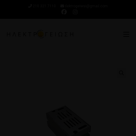
210 321 7110
ilektrogeiwsi@gmail.com
🔍