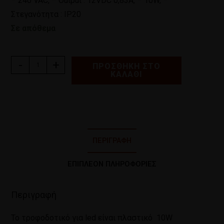
– 240 VAC, – Output : 12VDC 0,83A, – 10W, –
Στεγανότητα : ΙP20
Σε απόθεμα
-
+
ΠΡΟΣΘΉΚΗ ΣΤΟ
ΚΑΛΆΘΙ
ΠΕΡΙΓΡΑΦΉ
ΕΠΙΠΛΈΟΝ ΠΛΗΡΟΦΟΡΊΕΣ
Περιγραφή
Το τροφοδοτικό για led είναι πλαστικό 10W