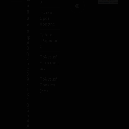
υ
ύ
θ
Γενικοί
υ
Όροι
ν
Χρήσης
σ
Τρόποι
η:
Πληρωμή
Α
ς
θ
η
Πολιτική
ν
Επιστροφ
ά
ς
ών
3
9
Πολιτική
-
Cookies
Τ.
(ΕΕ)
Κ.
1
0
5
5
4
Α