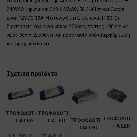
εσωτερικού χώρου της Adeleq. Η τάση του είναι 220 –
240VAC. Input είναι 220-240VAC, 50 / 60Hz και Output
είναι 12VDC 10A. Η στεγανότητά του είναι IP20. Οι
διαστάσεις του είναι μήκος 200mm, πλάτος 100mm και
ύψος 50mm.Διαθέτει και προστασία από υπερφόρτωση
και βραχυκύκλωμα.
Σχετικά προϊόντα
ΤΡΟΦΟΔΟΤΙΚΟ
ΤΡΟΦΟΔΟΤΙΚΟ
ΤΡΟΦΟΔΟΤΙΚ
ΤΡΟΦΟΔΟΤΙΚO
ΓΙΑ LED
ΓΙΑ LED
ΓΙΑ LED
ΓΙΑ LED
ΠΛΑΣΤΙΚΟ 12V
ΠΛΑΣΤΙΚΟ 12V
ΑΛΟΥΜΙΝΙΟΥ
ΜΕΤΑΛΛΙΚΟ
60W AMARAD
24W AMARAD
11,20
€
7,60
€