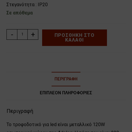
Στεγανότητα : ΙP20
Σε απόθεμα
ΤΡΟΦΟΔΟΤΙΚO
-
+
ΠΡΟΣΘΉΚΗ ΣΤΟ
ΚΑΛΆΘΙ
ΓΙΑ
LED
ΑΛΟΥΜΙΝΙΟΥ
12V
120W
ADELEQ
ΠΕΡΙΓΡΑΦΉ
30-
033612120
ΕΠΙΠΛΈΟΝ ΠΛΗΡΟΦΟΡΊΕΣ
ποσότητα
Περιγραφή
Το τροφοδοτικό για led είναι μεταλλικό 120W