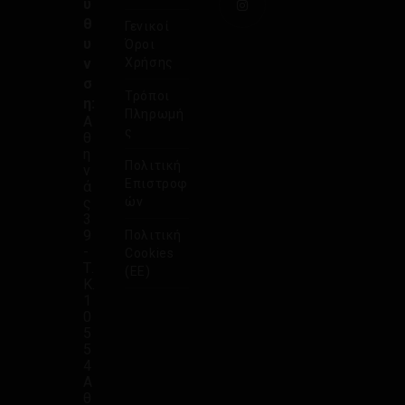
ύ
θ
Γενικοί
υ
Όροι
ν
Χρήσης
σ
Τρόποι
η:
Πληρωμή
Α
ς
θ
η
Πολιτική
ν
Επιστροφ
ά
ς
ών
3
9
Πολιτική
-
Cookies
Τ.
(ΕΕ)
Κ.
1
0
5
5
4
Α
θ