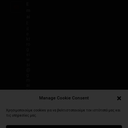
E
m
ai
l:
il
e
kt
ro
g
ei
w
si
@
g
m
ai
l.c
o
Manage Cookie Consent
m
Χρησιμοποιούμε cookies για να βελτιστοποιούμε τον ιστότοπό μας και
τις υπηρεσίες μας.