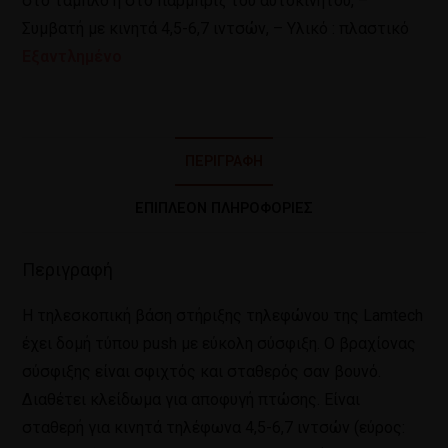
στο ταμπλό ή στο παρμπρίζ του αυτοκινήτου, –
Συμβατή με κινητά 4,5-6,7 ιντσών, – Υλικό : πλαστικό
Εξαντλημένο
ΠΕΡΙΓΡΑΦΉ
ΕΠΙΠΛΈΟΝ ΠΛΗΡΟΦΟΡΊΕΣ
Περιγραφή
Η τηλεσκοπική βάση στήριξης τηλεφώνου της Lamtech
έχει δομή τύπου push με εύκολη σύσφιξη. Ο βραχίονας
σύσφιξης είναι σφιχτός και σταθερός σαν βουνό.
Διαθέτει κλείδωμα για αποφυγή πτώσης. Είναι
σταθερή για κινητά τηλέφωνα 4,5-6,7 ιντσών (εύρος: