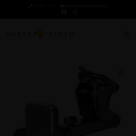
210 321 7110
ilektrogeiwsi@gmail.com
🔍