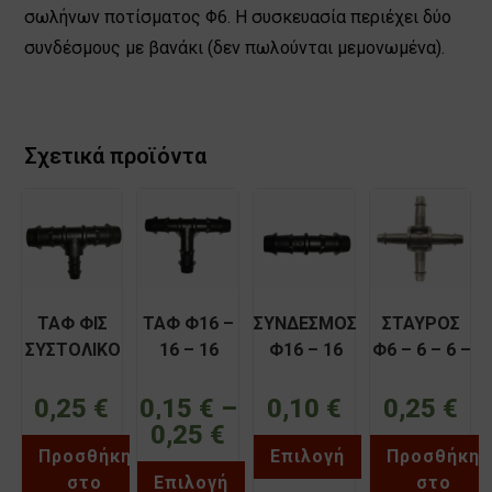
σωλήνων ποτίσματος Φ6. Η συσκευασία περιέχει δύο
συνδέσμους με βανάκι (δεν πωλούνται μεμονωμένα).
Σχετικά προϊόντα
ΤΑΦ ΦΙΣ
ΤΑΦ Φ16 –
ΣΥΝΔΕΣΜΟΣ
ΣΤΑΥΡΟΣ
ΣΥΣΤΟΛΙΚΟ
16 – 16
Φ16 – 16
Φ6 – 6 – 6 –
Φ20 – 12 –
PALAPLAST
PALAPLAST
6
20
PALAPLAST
0,25
€
0,15
€
–
0,10
€
0,25
€
PALAPLAST
0,25
€
Price
range:
Προσθήκη
Επιλογή
Προσθήκη
0,15 €
through
στο
Επιλογή
στο
Αυτό
0,25 €