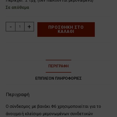
Περιέχει : 2 τμχ. (δεν πωλούνται μεμονωμένα)
Σε απόθεμα
ΣΥΝΔΕΣΜΟΣ
-
+
ΠΡΟΣΘΉΚΗ ΣΤΟ
ΚΑΛΆΘΙ
ΜΕ
ΒΑΝΑΚΙ
Φ6
GARDENA
132172
τμχ
ΠΕΡΙΓΡΑΦΉ
ποσότητα
ΕΠΙΠΛΈΟΝ ΠΛΗΡΟΦΟΡΊΕΣ
Περιγραφή
Ο σύνδεσμος με βανάκι Φ6 χρησιμοποιείται για το
άνοιγμα ή κλείσιμο μεμονωμένων συνδετικών