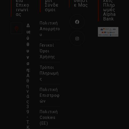
Εία
Μοι
Υθήστ
Λείς
Επικο
Σύνδε
Ε Μας
Πληρ
Ινωνί
Σμοι
Ωμές
Ας
Alpha
Bank
Πολιτική
Δ
Απορρήτο
ιε
Ανοίγει
υ
ύ
σε
θ
Γενικοί
νέα
Ανοίγει
υ
Όροι
καρτέλα
σε
ν
Χρήσης
σ
νέα
Τρόποι
η:
καρτέλα
Πληρωμή
Α
ς
θ
η
Πολιτική
ν
Επιστροφ
ά
ς
ών
3
9
Πολιτική
-
Cookies
Τ.
(ΕΕ)
Κ.