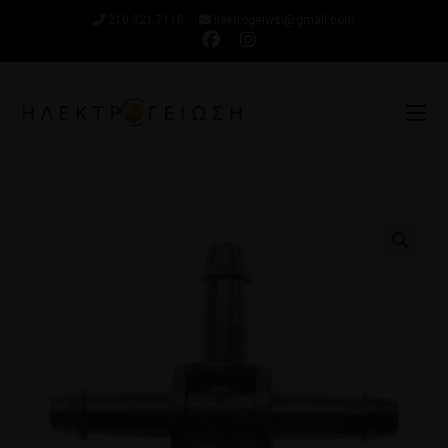
210 321 7110
ilektrogeiwsi@gmail.com
🔍