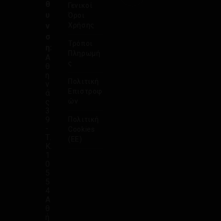
θ
Γενικοί
υ
Όροι
ν
Χρήσης
σ
Τρόποι
η:
Πληρωμή
Α
ς
θ
η
Πολιτική
ν
Επιστροφ
ά
ς
ών
3
9
Πολιτική
-
Cookies
Τ.
(ΕΕ)
Κ.
1
0
5
5
4
Α
θ
ή