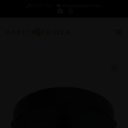
210 321 7110
ilektrogeiwsi@gmail.com
🔍