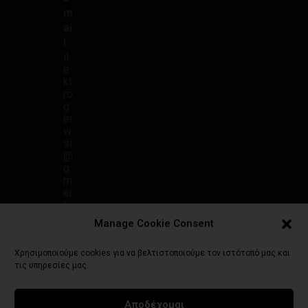
m
ai
l:
il
e
kt
ro
g
ei
w
si
@
g
m
ai
l.c
o
Manage Cookie Consent
m
Χρησιμοποιούμε cookies για να βελτιστοποιούμε τον ιστότοπό μας και
τις υπηρεσίες μας.
Αποδέχομαι