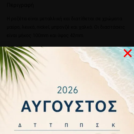
Περιγραφή
Η ροζέτα είναι μεταλλική και διατίθεται σε χρώματα
μαύρο, λευκό, nickel, μπρονζέ και χαλκό. Οι διαστάσεις
είναι μήκος 100mm και ύψος 42mm.
Σχετικά προϊόντα
ΡΟΖΕΤΑ
ΠΛΑΣΤΙΚΗ
VK
0,40
€
–