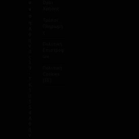
υ
Όροι
ν
Χρήσης
σ
Τρόποι
η:
Πληρωμή
Α
ς
θ
η
Πολιτική
ν
Επιστροφ
ά
ς
ών
3
9
Πολιτική
-
Cookies
Τ.
(ΕΕ)
Κ.
1
0
5
5
4
Α
θ
ή
ν