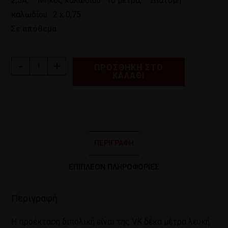
2,5A, – Μήκος καλωδίου : 10 μέτρα, – Διατομή
καλωδίου : 2 x 0,75
Σε απόθεμα
-
+
ΠΡΟΣΘΉΚΗ ΣΤΟ
ΚΑΛΆΘΙ
ΠΕΡΙΓΡΑΦΉ
ΕΠΙΠΛΈΟΝ ΠΛΗΡΟΦΟΡΊΕΣ
Περιγραφή
Η προέκταση διπολική είναι της VK δέκα μέτρα λευκή.