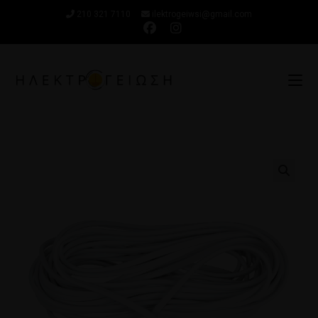
210 321 7110
ilektrogeiwsi@gmail.com
🔍