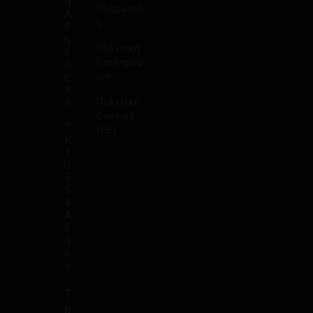
η:
Πληρωμή
Α
ς
θ
η
Πολιτική
ν
Επιστροφ
ά
ς
ών
3
9
Πολιτική
-
Cookies
Τ.
(ΕΕ)
Κ.
1
0
5
5
4
Α
θ
ή
ν
α
Τ
η