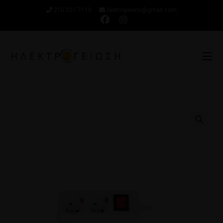
210 321 7110
ilektrogeiwsi@gmail.com
🔍