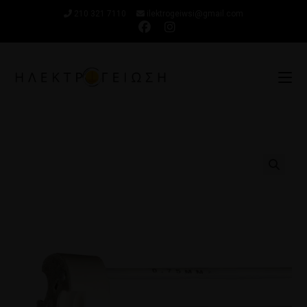
210 321 7110
ilektrogeiwsi@gmail.com
🔍