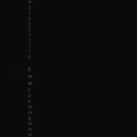
ο:
2
1
0
3
2
1
7
1
1
0
E
m
ai
l:
il
e
kt
ro
g
ei
w
si