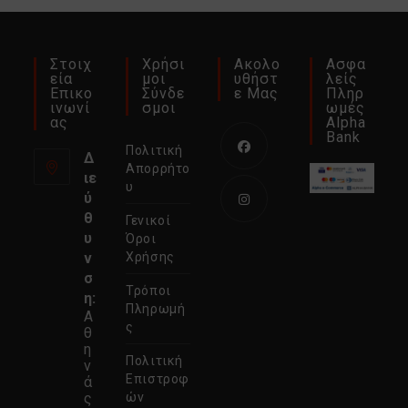
Στοιχ
Χρήσι
Ακολο
Ασφα
Εία
Μοι
Υθήστ
Λείς
Επικο
Σύνδε
Ε Μας
Πληρ
Ινωνί
Σμοι
Ωμές
Ας
Alpha
Bank
Πολιτική
Δ
Απορρήτο
ιε
Ανοίγει
υ
ύ
σε
θ
Γενικοί
νέα
Ανοίγει
υ
Όροι
καρτέλα
σε
ν
Χρήσης
σ
νέα
Τρόποι
η:
καρτέλα
Πληρωμή
Α
ς
θ
η
Πολιτική
ν
Επιστροφ
ά
ς
ών