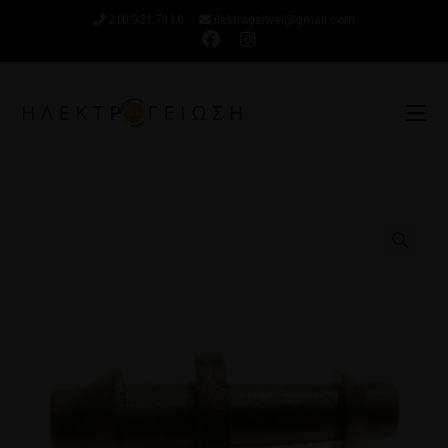
210 321 7110
ilektrogeiwsi@gmail.com
🔍