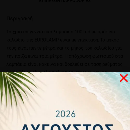
ΕΠΙΠΛΈΟΝ ΠΛΗΡΟΦΟΡΊΕΣ
Περιγραφή
Τα χριστουγεννιάτικα λαμπάκια 100Led με πράσινο
καλώδιο της EUROLAMP είναι με επέκταση. Το μήκος
τους είναι πέντε μέτρα και το μήκος του καλωδίου για
την πρίζα είναι τρία μέτρα. Η απόχρωση φωτισμού στα
λαμπάκια είναι κόκκινα και δουλεύει σε τάση ρεύματος
230V. Τέλος είναι ιδανικά για εσωτερικό και για
εξωτερικό χώρο.
Σχετικά προϊόντα
ΕΚΤΌΣ