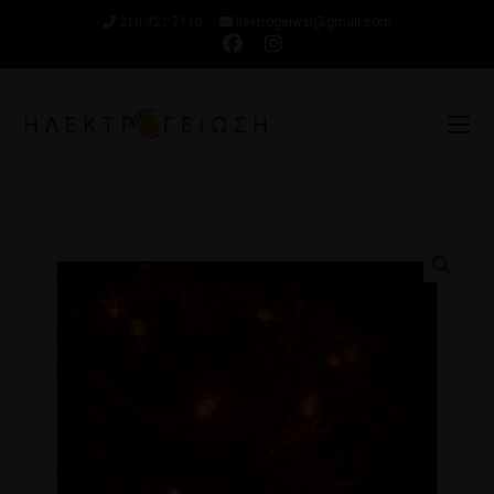
210 321 7110
ilektrogeiwsi@gmail.com
🔍