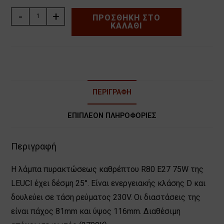
ΛΑΜΠΑ
-
+
ΠΡΟΣΘΉΚΗ ΣΤΟ
ΚΑΛΆΘΙ
ΠΥΡΑΚΤΩΣΕΩΣ
ΚΑΘΡΕΠΤΟΥ
R80
E27
75W
LEUCI
ΠΕΡΙΓΡΑΦΉ
ποσότητα
ΕΠΙΠΛΈΟΝ ΠΛΗΡΟΦΟΡΊΕΣ
Περιγραφή
Η λάμπα πυρακτώσεως καθρέπτου R80 E27 75W της
LEUCI έχει δέσμη 25°. Είναι ενεργειακής κλάσης D και
δουλεύει σε τάση ρεύματος 230V. Οι διαστάσεις της
είναι πάχος 81mm και ύψος 116mm. Διαθέσιμη