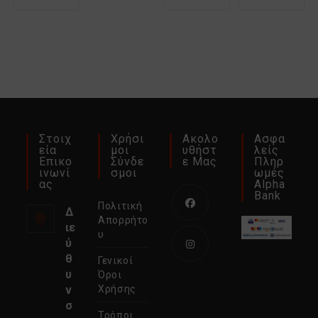
πολλαπλές
παραλλαγές.
Οι
επιλογές
μπορούν
να
επιλεγούν
στη
σελίδα
του
προϊόντος
Στοιχ
Χρήσι
Ακολο
Ασφα
Εία
Μοι
Υθήστ
Λείς
Επικο
Σύνδε
Ε Μας
Πληρ
Ινωνί
Σμοι
Ωμές
Ας
Alpha
Bank
Πολιτική
Δ
Απορρήτο
ιε
Ανοίγει
υ
ύ
σε
θ
Γενικοί
νέα
Ανοίγει
υ
Όροι
καρτέλα
σε
ν
Χρήσης
σ
νέα
Τρόποι