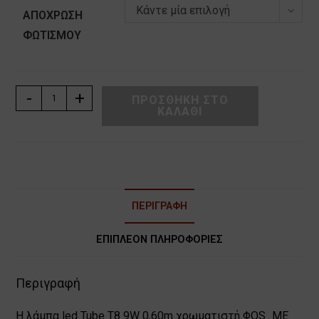
Κάντε μία επιλογή
ΑΠΌΧΡΩΣΗ
ΦΩΤΙΣΜΟΎ
ΛΑΜΠΑ
-
+
ΠΡΟΣΘΉΚΗ ΣΤΟ
ΚΑΛΆΘΙ
LED
TUBE
T8
9W
220V-
240V
ΠΕΡΙΓΡΑΦΉ
0,60m
ΧΡΩΜΑΤΙΣΤΗ
ΕΠΙΠΛΈΟΝ ΠΛΗΡΟΦΟΡΊΕΣ
ΦOS_ME
ποσότητα
Περιγραφή
Η λάμπα led Tube T8 9W 0,60m χρωματιστή ΦΟS_ME