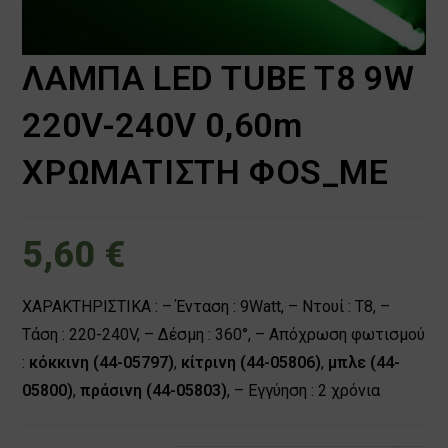
ΛΑΜΠΑ LED TUBE T8 9W
220V-240V 0,60m
ΧΡΩΜΑΤΙΣΤΗ ΦOS_ME
5,60
€
ΧΑΡΑΚΤΗΡΙΣΤΙΚΑ : – Ένταση : 9Watt, – Ντουί : Τ8, –
Τάση : 220-240V, – Δέσμη : 360°, – Aπόχρωση φωτισμού
:
κόκκινη (44-05797)
,
κίτρινη (44-05806)
,
μπλε (44-
05800)
,
πράσινη (44-05803)
, – Eγγύηση : 2 χρόνια