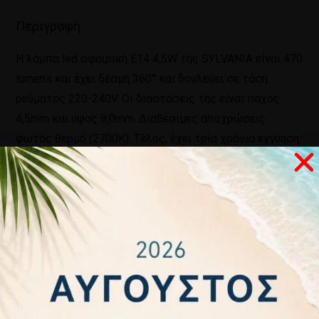
Περιγραφή
Η λάμπα led σφαιρική Ε14 4,5W της SYLVANIA είναι 470
lumens και έχει δέσμη 360° και δουλεύει σε τάση
ρεύματος 220-240V. Οι διαστάσεις της είναι πάχος
4,5mm και ύψος 8,0mm. Διαθέσιμες αποχρώσεις
φωτός θερμό (2700K). Τέλος, έχει τρία χρόνια εγγύηση.
Σχετικά προϊόντα
ΛΑΜΠΑ LED
ΛΑΜΠΑ LE
ΛΑΜΠΑ LED
ΛΑΜΠΑ LED