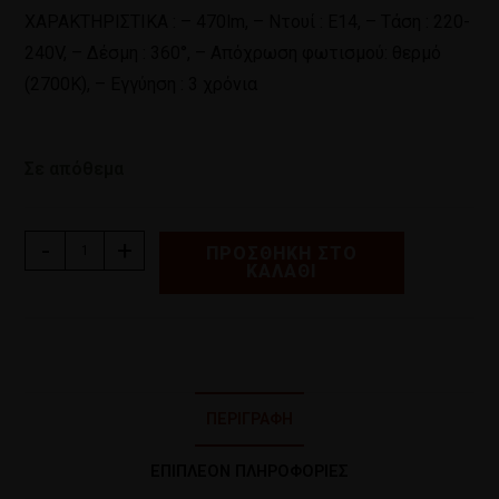
ΧΑΡΑΚΤΗΡΙΣΤΙΚΑ : – 470lm, – Ντουί : E14, – Τάση : 220-
240V, – Δέσμη : 360°, – Απόχρωση φωτισμού: θερμό
(2700Κ), – Εγγύηση : 3 χρόνια
Σε απόθεμα
-
+
ΠΡΟΣΘΉΚΗ ΣΤΟ
ΚΑΛΆΘΙ
ΠΕΡΙΓΡΑΦΉ
ΕΠΙΠΛΈΟΝ ΠΛΗΡΟΦΟΡΊΕΣ