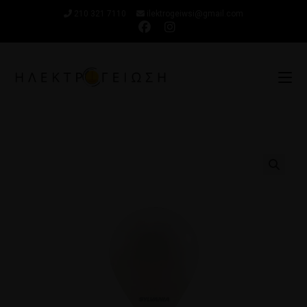
210 321 7110
ilektrogeiwsi@gmail.com
🔍