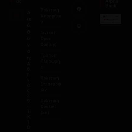
Ας
Alpha
Bank
Πολιτική
Δ
Απορρήτο
ιε
υ
ύ
θ
Γενικοί
υ
Όροι
ν
Χρήσης
σ
Τρόποι
η:
Πληρωμή
Α
ς
θ
η
Πολιτική
ν
Επιστροφ
ά
ς
ών
3
9
Πολιτική
-
Cookies
Τ.
(ΕΕ)
Κ.
1
0