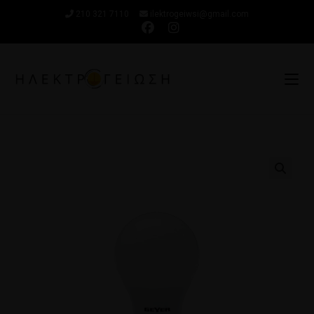
210 321 7110
ilektrogeiwsi@gmail.com
🔍