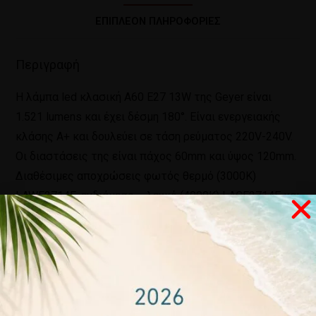
ΕΠΙΠΛΈΟΝ ΠΛΗΡΟΦΟΡΊΕΣ
Περιγραφή
Η λάμπα led κλασική Α60 E27 13W της Geyer είναι
1.521 lumens και έχει δέσμη 180°. Είναι ενεργειακής
κλάσης Α+ και δουλεύει σε τάση ρεύματος 220V-240V.
Οι διαστάσεις της είναι πάχος 60mm και ύψος 120mm.
Διαθέσιμες αποχρώσεις φωτός θερμό (3000Κ)
LAWE2714E, ενδιάμεσο – λευκό (4000Κ) LACE2714E και
ψυχρό (6500Κ) LADE2714E. Τέλος, έχει δύο χρόνια
εγγύηση.
Σχετικά προϊόντα