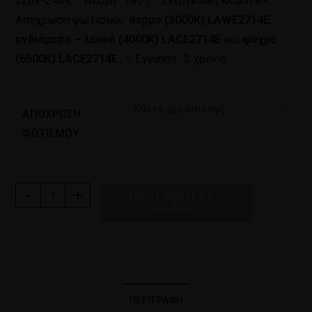
220V-240V, – Δέσμη : 180°, – Ενεργειακή κλάση Α+, –
Απόχρωση φωτισμού:
θερμό (3000Κ) LAWE2714E
,
ενδιάμεσο – λευκό (4000Κ) LACE2714E
και
ψυχρό
(6500Κ) LACE2714E
, – Εγγύηση : 2 χρόνια
Κάντε μία επιλογή
ΑΠΌΧΡΩΣΗ
ΦΩΤΙΣΜΟΎ
-
+
ΠΡΟΣΘΉΚΗ ΣΤΟ
ΚΑΛΆΘΙ
ΠΕΡΙΓΡΑΦΉ