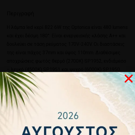
Περιγραφή
Η λάμπα led κερί Β22 6W της Optonica είναι 480 lumens
και έχει δέσμη 180°. Είναι ενεργειακής κλάσης Α++ και
δουλεύει σε τάση ρεύματος 170V-240V. Οι διαστάσεις
της είναι πάχος 37mm και ύψος 110mm. Διαθέσιμες
αποχρώσεις φωτός θερμό (2700Κ) SP1952, ενδιάμεσο
– λευκό (4500Κ) SP1951 και ψυχρό (6000Κ) SP1950.
Τέλος, έχει δύο χρόνια εγγύηση.
Σχετικά προϊόντα