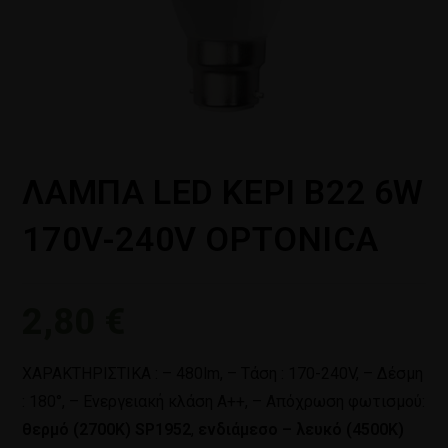
ΛΑΜΠΑ LED ΚΕΡI Β22 6W
170V-240V OPTONICA
2,80
€
ΧΑΡΑΚΤΗΡΙΣΤΙΚΑ : – 480lm, – Τάση : 170-240V, – Δέσμη
: 180°, – Ενεργειακή κλάση Α++, – Απόχρωση φωτισμού:
θερμό (2700Κ) SP1952
,
ενδιάμεσο – λευκό (4500Κ)