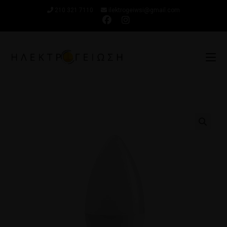
210 321 7110
ilektrogeiwsi@gmail.com
🔍