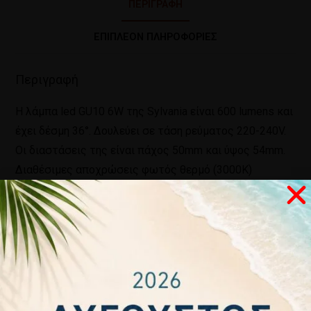
ΠΕΡΙΓΡΑΦΉ
ΕΠΙΠΛΈΟΝ ΠΛΗΡΟΦΟΡΊΕΣ
Περιγραφή
Η λάμπα led GU10 6W της Sylvania είναι 600 lumens και
έχει δέσμη 36°. Δουλεύει σε τάση ρεύματος 220-240V.
Οι διαστάσεις της είναι πάχος 50mm και ύψος 54mm.
Διαθέσιμες αποχρώσεις φωτός θερμό (3000Κ)
0029118 και ενδιάμεσο – λευκό (4000Κ) 0029119 και
ψυχρό (6500Κ) 0029120. Τέλος έχει εγγύηση 2 χρόνια.
Σχετικά προϊόντα