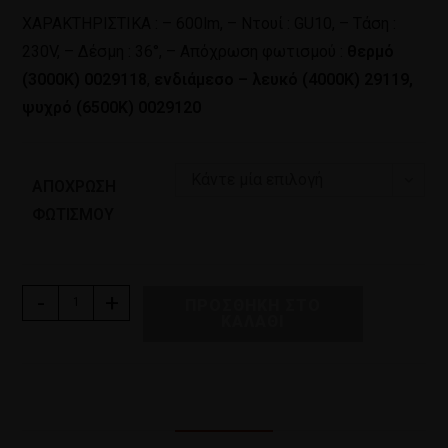
ΧΑΡΑΚΤΗΡΙΣΤΙΚΑ : – 600lm, – Ντουί : GU10, – Τάση :
230V, – Δέσμη : 36°, – Aπόχρωση φωτισμού :
θερμό
(3000Κ) 0029118
,
ενδιάμεσο – λευκό (4000Κ) 29119,
ψυχρό (6500Κ) 0029120
Κάντε μία επιλογή
ΑΠΌΧΡΩΣΗ
ΦΩΤΙΣΜΟΎ
-
+
ΠΡΟΣΘΉΚΗ ΣΤΟ
ΚΑΛΆΘΙ