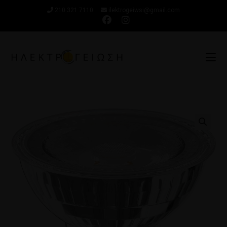
210 321 7110
ilektrogeiwsi@gmail.com
🔍