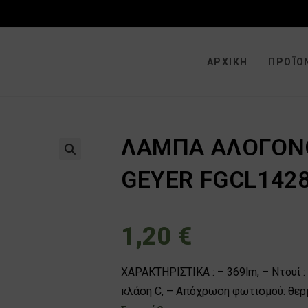
ΑΡΧΙΚΉ
ΠΡΟΪΌ
ΛΑΜΠΑ ΑΛΟΓΟΝΟ
🔍
GEYER FGCL142
1,20
€
ΧΑΡΑΚΤΗΡΙΣΤΙΚΑ : – 369lm, – Ντουί : E
κλάση C, – Απόχρωση φωτισμού: θερ