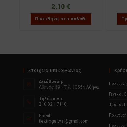
2,10
€
Προσθήκη στο καλάθι
Πρ
Στοιχεία Επικοινωνίας
Χρήσι
Διεύθυνση:
Πολιτικ
Αθηνάς 39 - Τ.Κ. 10554 Αθήνα
Γενικοί 
Τηλέφωνο:
210 321 7110
Τρόποι 
Email:
Πολιτικ
ilektrogeiwsi@gmail.com
Ανοίγει
Πολιτική
στην