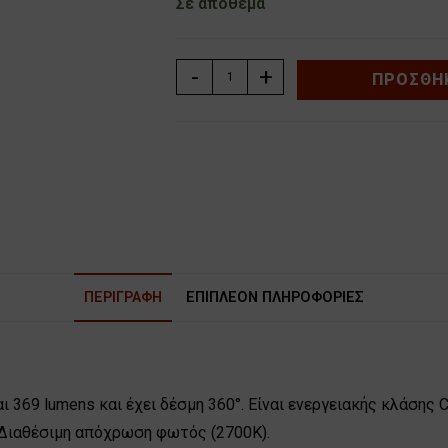
Σε απόθεμα
ΛΑΜΠΑ
-
+
ΠΡΟΣΘΉΚ
ΑΛΟΓΟΝΟΥ
ΣΦΑΙΡΙΚΗ
Ε14
28W
GEYER
FGCL1428
ποσότητα
ΠΕΡΙΓΡΑΦΉ
ΕΠΙΠΛΈΟΝ ΠΛΗΡΟΦΟΡΊΕΣ
 369 lumens και έχει δέσμη 360°. Είναι ενεργειακής κλάσης C
 Διαθέσιμη απόχρωση φωτός (2700Κ).