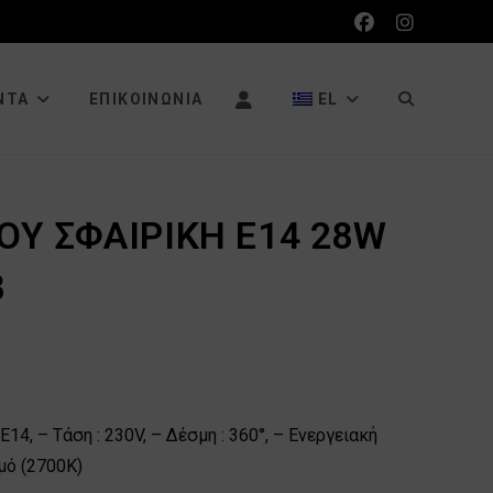
ΕΝΑΛΛΑΓΉ
ΝΤΑ
ΕΠΙΚΟΙΝΩΝΊΑ
EL
ΑΝΑΖΉΤΗΣΗ
Υ ΣΦΑΙΡΙΚΗ Ε14 28W
8
ΙΣΤΌΤΟΠΟΥ
14, – Τάση : 230V, – Δέσμη : 360°, – Ενεργειακή
μό (2700Κ)