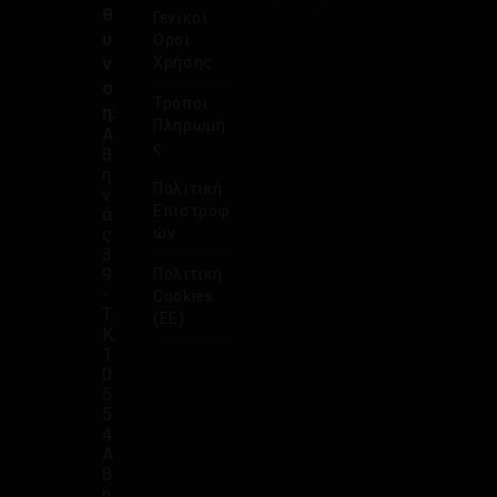
θ
Γενικοί
υ
Όροι
ν
Χρήσης
σ
Τρόποι
η:
Πληρωμή
Α
ς
θ
η
Πολιτική
ν
Επιστροφ
ά
ς
ών
3
9
Πολιτική
-
Cookies
Τ.
(ΕΕ)
Κ.
1
0
5
5
4
Α
θ
ή