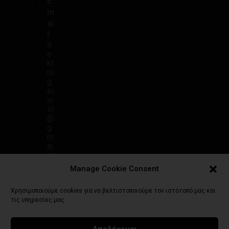
E
m
ai
l:
il
e
kt
ro
g
ei
w
si
@
g
m
ai
l.c
o
Manage Cookie Consent
m
Χρησιμοποιούμε cookies για να βελτιστοποιούμε τον ιστότοπό μας και
τις υπηρεσίες μας.
Αποδέχομαι