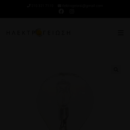
210 321 7110
ilektrogeiwsi@gmail.com
🔍