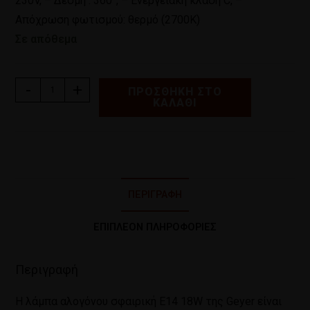
230V, – Δέσμη : 360°, – Ενεργειακή κλάση C, –
Απόχρωση φωτισμού: θερμό (2700Κ)
Σε απόθεμα
-
+
ΠΡΟΣΘΉΚΗ ΣΤΟ
ΚΑΛΆΘΙ
ΠΕΡΙΓΡΑΦΉ
ΕΠΙΠΛΈΟΝ ΠΛΗΡΟΦΟΡΊΕΣ
Περιγραφή
Η λάμπα αλογόνου σφαιρική E14 18W της Geyer είναι