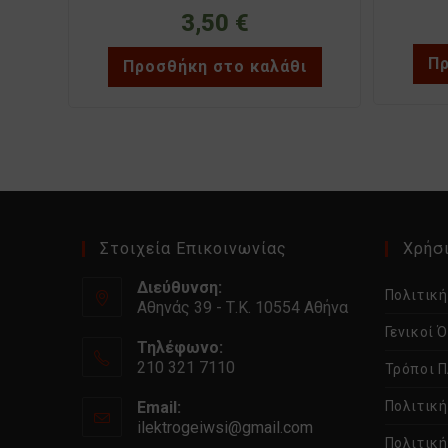
3,50
€
Πρ
Προσθήκη στο καλάθι
Στοιχεία Επικοινωνίας
Χρήσι
Διεύθυνση:
Πολιτικ
Αθηνάς 39 - Τ.Κ. 10554 Αθήνα
Γενικοί 
Τηλέφωνο:
210 321 7110
Τρόποι 
Email:
Πολιτικ
ilektrogeiwsi@gmail.com
Ανοίγει
Πολιτική
στην