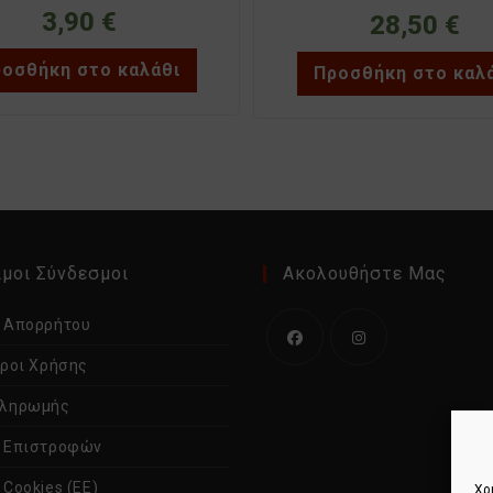
3,90
€
28,50
€
οσθήκη στο καλάθι
Προσθήκη στο καλ
μοι Σύνδεσμοι
Ακολουθήστε Μας
ή Απορρήτου
Όροι Χρήσης
Ανοίγει
Ανοίγει
σε
σε
Πληρωμής
νέα
νέα
ή Επιστροφών
καρτέλα
καρτέλα
 Cookies (ΕΕ)
Χρ