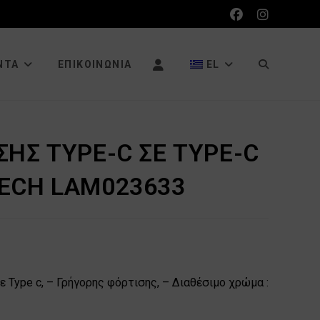
ΕΝΑΛΛΑΓΉ
ΝΤΑ
ΕΠΙΚΟΙΝΩΝΊΑ
EL
ΑΝΑΖΉΤΗΣΗ
ΗΣ TYPE-C ΣΕ TYPE-C
ECH LAM023633
ΙΣΤΌΤΟΠΟΥ
ε Type c, – Γρήγορης φόρτισης, – Διαθέσιμo χρώμα :