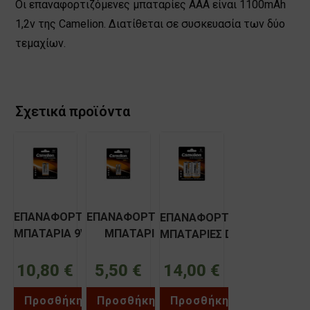
Οι επαναφορτιζόμενες μπαταρίες ΑΑΑ είναι 1100mAh
1,2v της Camelion. Διατίθεται σε συσκευασία των δύο
τεμαχίων.
Σχετικά προϊόντα
ΕΠΑΝΑΦΟΡΤΙΖΟΜΕΝH
ΕΠΑΝΑΦΟΡΤΙΖΟΜΕΝΕΣ
ΕΠΑΝΑΦΟΡΤΙΖΟΜΕΝΕΣ
ΜΠΑΤΑΡΙA 9V 250mAh
ΜΠΑΤΑΡΙΕΣ AAA
ΜΠΑΤΑΡΙΕΣ D 2500mAh
CAMELION NH-
800mAh CAMELION NH-
CAMELION NH-
9V250BP1
AAA800BP2
10,80
€
5,50
€
D2500BP2
14,00
€
Προσθήκη
Προσθήκη
Προσθήκη