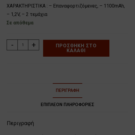
ΧΑΡΑΚΤΗΡΙΣΤΙΚΑ : – Επαναφορτιζόμενες, – 1100mAh,
– 1,2V, – 2 τεμάχια
Σε απόθεμα
ΕΠΑΝΑΦΟΡΤΙΖΟΜΕΝΕΣ
-
+
ΠΡΟΣΘΉΚΗ ΣΤΟ
ΚΑΛΆΘΙ
ΜΠΑΤΑΡΙΕΣ
AAA
1100mAh
CAMELION
NH-
AAA1100BP2
ΠΕΡΙΓΡΑΦΉ
ποσότητα
ΕΠΙΠΛΈΟΝ ΠΛΗΡΟΦΟΡΊΕΣ
Περιγραφή