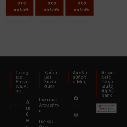
στο
στο
στο
καλάθι
καλάθι
καλάθι
Στοιχ
Χρήσι
Ακολο
Ασφα
Εία
Μοι
Υθήστ
Λείς
Επικο
Σύνδε
Ε Μας
Πληρ
Ινωνί
Σμοι
Ωμές
Ας
Alpha
Bank
Πολιτική
Δ
Απορρήτο
ιε
Ανοίγει
υ
ύ
σε
θ
Γενικοί
νέα
Ανοίγει
υ
Όροι