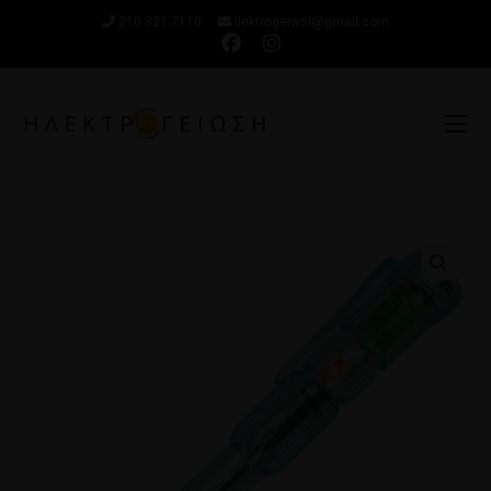
210 321 7110
ilektrogeiwsi@gmail.com
🔍