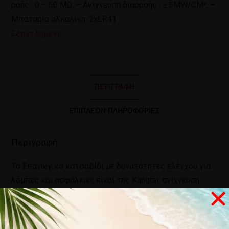
ροής : 0 – 50 ΜΩ, – Ανίχνευση διαρροής : ≥ 5MW/CM², –
Μπαταρία αλκαλική :2xLR41
Εξαντλημένο
ΠΕΡΙΓΡΑΦΉ
ΕΠΙΠΛΈΟΝ ΠΛΗΡΟΦΟΡΊΕΣ
Περιγραφή
Tο Eπαγωγικό κατσαβίδι με δυνατότητες ελέγχου για
λάμπες και ασφάλειες είναι της Kangtai, ανίχνευση
ρεύματος με επαφή από 70 έως 250V AC και χωρίς
επαφή από 70 έως 600V AC. Επίσης ανιχνεύει το
σημείο διακοπής σε κυκλώματα και την διαρροή