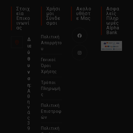
Στοιχ
Χρήσι
Ακολο
Ασφα
Εία
Μοι
Υθήστ
Λείς
Επικο
Σύνδε
Ε Μας
Πληρ
Ινωνί
Σμοι
Ωμές
Ας
Alpha
Bank
Πολιτική
Δ
Απορρήτο
ιε
Ανοίγει
υ
ύ
σε
θ
Γενικοί
νέα
Ανοίγει
υ
Όροι
καρτέλα
σε
ν
Χρήσης
σ
νέα
Τρόποι
η:
καρτέλα
Πληρωμή
Α
ς
θ
η
Πολιτική
ν
Επιστροφ
ά
ς
ών
3
9
Πολιτική