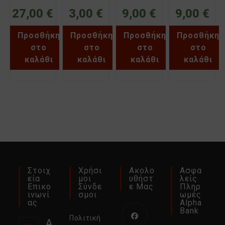
ΜΕ ΕΦΕΔΡΕΙΑ
GEYER
GEYER
GEYER
27,00
€
3,00
€
9,00
€
9,00
€
ER211M
EA125B
EA125BN
EA120BN
Προσθήκη
Προσθήκη
Προσθήκη
Προσθήκη
στο
στο
στο
στο
καλάθι
καλάθι
καλάθι
καλάθι
Στοιχ
Χρήσι
Ακολο
Ασφα
Εία
Μοι
Υθήστ
Λείς
Επικο
Σύνδε
Ε Μας
Πληρ
Ινωνί
Σμοι
Ωμές
Ας
Alpha
Bank
Πολιτική
Δ