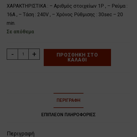
ΧΑΡΑΚΤΗΡΙΣΤΙΚΑ : – Αριθμός στοιχείων 1P , – Ρεύμα :
16A , – Τάση : 240V , – Χρόνος Ρύθμισης : 30sec – 20
min.
Σε απόθεμα
ΑΥΤΟΜΑΤΟΣ
-
+
ΠΡΟΣΘΉΚΗ ΣΤΟ
ΚΑΛΆΘΙ
ΚΛΙΜΑΚΟΣΤΑΣΙΟΥ
ΡΑΓΑΣ
1Θ
0.5-
20min
GEYER
ΠΕΡΙΓΡΑΦΉ
ER116L
ποσότητα
ΕΠΙΠΛΈΟΝ ΠΛΗΡΟΦΟΡΊΕΣ
Περιγραφή