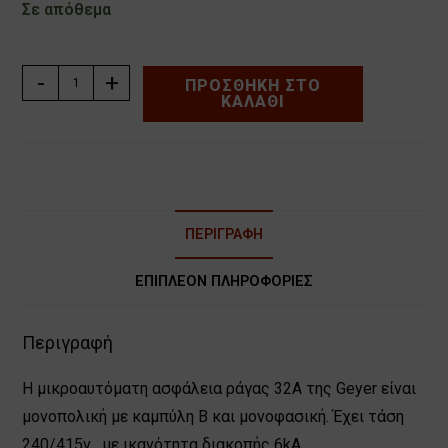
Σε απόθεμα
ΑΣΦΑΛΕΙΑ
-
+
ΠΡΟΣΘΉΚΗ ΣΤΟ
ΚΑΛΆΘΙ
ΡΑΓΑΣ
1P
32A
B
GEYER
EA132B
ΠΕΡΙΓΡΑΦΉ
ποσότητα
ΕΠΙΠΛΈΟΝ ΠΛΗΡΟΦΟΡΊΕΣ
Περιγραφή
H μικροαυτόματη ασφάλεια ράγας 32Α της Geyer είναι
μονοπολική με καμπύλη B και μονοφασική. Έχει τάση
240/415v , με ικανότητα διακοπής 6kA.