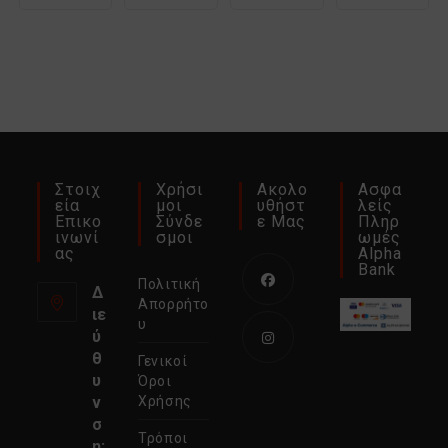
Στοιχ
Χρήσι
Ακολο
Ασφα
Εία
Μοι
Υθήστ
Λείς
Επικο
Σύνδε
Ε Μας
Πληρ
Ινωνί
Σμοι
Ωμές
Ας
Alpha
Bank
Πολιτική
Δ
Απορρήτο
ιε
Ανοίγει
υ
ύ
σε
θ
Γενικοί
νέα
Ανοίγει
υ
Όροι
καρτέλα
σε
ν
Χρήσης
σ
νέα
Τρόποι
η: