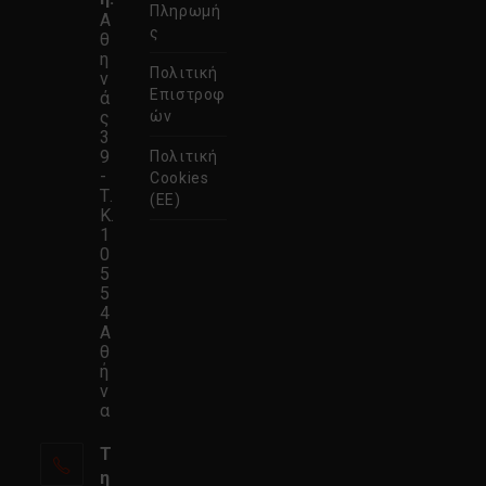
καρτέλα
Πληρωμή
Α
ς
θ
η
Πολιτική
ν
Επιστροφ
ά
ς
ών
3
9
Πολιτική
-
Cookies
Τ.
(ΕΕ)
Κ.
1
0
5
5
4
Α
θ
ή
ν
α
Τ
η