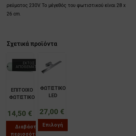
ρεύματος 230V. Το μέγεθός του φωτιστικού είναι 28 x
26 cm.
Σχετικά προϊόντα
ΕΚΤΌΣ
ΑΠΟΘΈΜΑΤΟΣ
ΦΩΤΙΣΤΙΚΟ
ΕΠΙΤΟΙΧΟ
LED
ΦΩΤΙΣΤΙΚΟ
ΛΟΥΤΡΟΥ
ΜΠΑΝΙΟΥ
ΑΛΟΥΜΙΝΙΟΥ
27,00
€
VK/03020/1/W
14,50
€
60cm 12W
IP44 4000K
Επιλογή
Διαβάστε
ADELEQ
Αυτό
περισσότερα