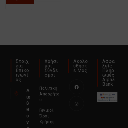
το
προϊόν
έχει
πολλαπλές
παραλλαγές.
Οι
επιλογές
μπορούν
να
επιλεγούν
στη
σελίδα
του
προϊόντος
Στοιχ
Χρήσι
Ακολο
Ασφα
Εία
Μοι
Υθήστ
Λείς
Επικο
Σύνδε
Ε Μας
Πληρ
Ινωνί
Σμοι
Ωμές
Ας
Alpha
Bank
Πολιτική
Δ
Απορρήτο
ιε
Ανοίγει
υ
ύ
σε
θ
Γενικοί
νέα
Ανοίγει
υ
Όροι
καρτέλα
σε
ν
Χρήσης