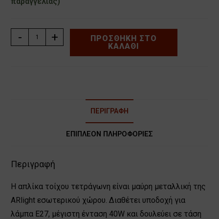
παραγγελίας)
ΑΠΛΙΚΑ
-
+
ΠΡΟΣΘΉΚΗ ΣΤΟ
ΚΑΛΆΘΙ
ΤΟΙΧΟΥ
ΤΕΤΡΑΓΩΝΗ
ΜΑΥΡΗ
WLC
305
BK
ΠΕΡΙΓΡΑΦΉ
ARlight
ποσότητα
ΕΠΙΠΛΈΟΝ ΠΛΗΡΟΦΟΡΊΕΣ
Περιγραφή
Η απλίκα τοίχου τετράγωνη είναι μαύρη μεταλλική της
ARlight εσωτερικού χώρου. Διαθέτει υποδοχή για
λάμπα Ε27, μέγιστη ένταση 40W και δουλεύει σε τάση