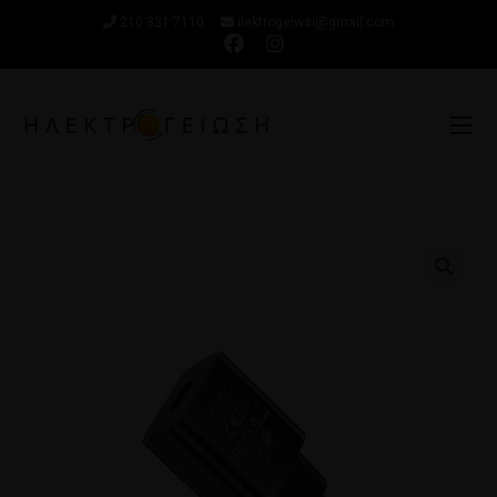
210 321 7110
ilektrogeiwsi@gmail.com
🔍