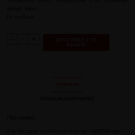
Τάση εξόδου : 5VDC, – Ρεύμα εξόδου : 2,1Α, – Διαθέσιμο
χρώμα : μαύρο
Σε απόθεμα
-
+
ΠΡΟΣΘΉΚΗ ΣΤΟ
ΚΑΛΆΘΙ
ΠΕΡΙΓΡΑΦΉ
ΕΠΙΠΛΈΟΝ ΠΛΗΡΟΦΟΡΊΕΣ
Περιγραφή
Ο αντάπτορας ταξιδίου usb είναι της LAMTECH και