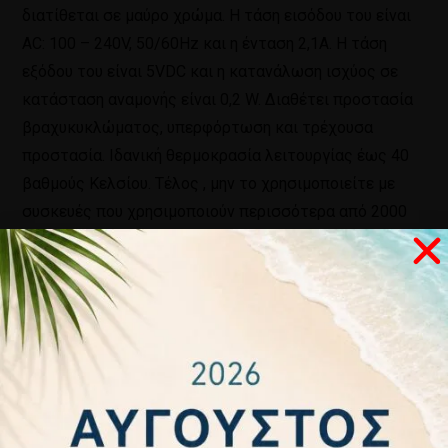
διατίθεται σε μαύρο χρώμα. Η τάση εισόδου του είναι
AC: 100 – 240V, 50/60Hz και η ένταση 2,1Α. Η τάση
εξόδου του είναι 5VDC και η κατανάλωση ισχύος σε
κατάσταση αναμονής είναι 0,2 W. Διαθέτει προστασία
βραχυκυκλώματος, υπερφόρτωση και τρέχουσα
προστασία. Ιδανική θερμοκρασία λειτουργίας έως 40
βαθμούς Κελσίου. Τέλος , μην το χρησιμοποιείτε με
συσκευές που χρησιμοποιούν περισσότερα από 2000
mAh.
Σχετικά προϊόντα