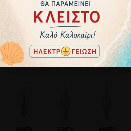
ΛΑΜΠΑ
ΛΑΜΠΑ
ΛΑΜΠΑ
ΑΛΟΓΟΝΟΥ Β22
ΑΛΟΓΟΝΟΥ
ΑΛΟΓΟΝΟΥ
28W GEYER
ΣΦΑΙΡΙΚΗ Ε27
ΚΑΘΡΕΠΤΟΥ
FBCL228
28W GEYER
R50 Ε14 28W
1,20
€
1,20
€
1,50
€
FGCL2728
GEYER FK1428
Προσθήκη
Προσθήκη
Προσθήκη
στο καλάθι
στο καλάθι
στο καλάθι
ΛΑΜΠΑ
ΛΑΜΠΑ
ΛΑΜΠΑ