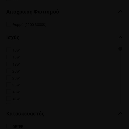
Απόχρωση Φωτισμού
Θερμό (2200-3000Κ)
Ισχύς
10W
16W
18W
20W
28W
35W
40W
42W
50W
53W
Κατασκευαστές
70W
100W
GEYER