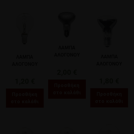
ΛΑΜΠΑ
ΑΛΟΓΟΝΟΥ
ΛΑΜΠΑ
ΛΑΜΠΑ
ΚΑΘΡΕΠΤΟΥ
ΑΛΟΓΟΝΟΥ
ΑΛΟΓΟΝΟΥ
R80 E27 42W
2,00
€
ΚΑΘΡΕΠΤΟΥ
ΣΦΑΙΡΙΚΗ Ε14
220V-240V
R63 E27 28W
28W GEYER
1,80
€
1,20
€
ΦOS_ME 03-
Προσθήκη
GEYER FK2728
FGCL1428
02220
στο καλάθι
Προσθήκη
Προσθήκη
στο καλάθι
στο καλάθι