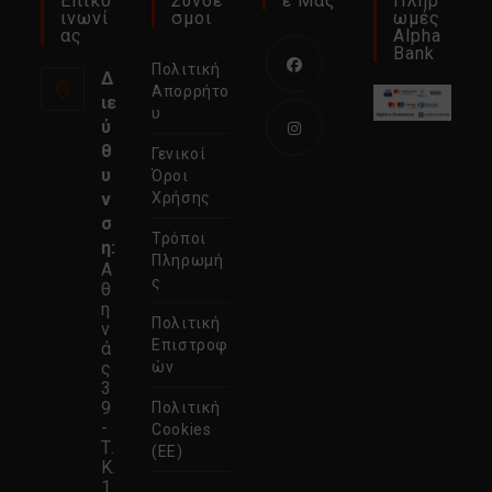
Επικο
Σύνδε
Ε Μας
Πληρ
Ινωνί
Σμοι
Ωμές
Ας
Alpha
Bank
Πολιτική
Δ
Απορρήτο
ιε
Ανοίγει
υ
ύ
σε
θ
Γενικοί
νέα
Ανοίγει
υ
Όροι
καρτέλα
σε
ν
Χρήσης
σ
νέα
Τρόποι
η:
καρτέλα
Πληρωμή
Α
ς
θ
η
Πολιτική
ν
Επιστροφ
ά
ς
ών
3
9
Πολιτική
-
Cookies
Τ.
(ΕΕ)
Κ.
1