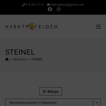
Μετάβαση
210 321 7110
ilektrogeiwsi@gmail.com
στο
περιεχόμενο
STEINEL
>
Προϊόντα
>
STEINEL
Φίλτρα
Ταξινόμηση με βάση τη δημοφιλία