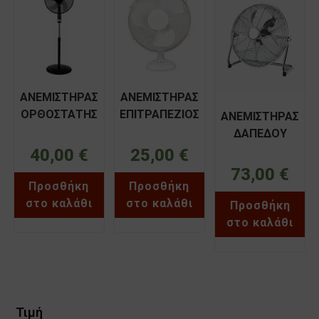
ΑΝΕΜΙΣΤΗΡΑΣ
ΑΝΕΜΙΣΤΗΡΑΣ
ΟΡΘΟΣΤΑΤΗΣ
ΕΠΙΤΡΑΠΕΖΙΟΣ
ΑΝΕΜΙΣΤΗΡΑΣ
ΜΑΥΡΟΣ 16”
Φ40 50W
ΔΑΠΕΔΟΥ
40CM 50W
MISTRAL
ΜΕΤΑΛΛΙΚΟΣ
40,00
€
25,00
€
ΜΑΥΡΟΣ PRIMO
Φ50 110W PRFF-
73,00
€
PRSF-80448
80410 PRIMO
Προσθήκη
Προσθήκη
στο καλάθι
στο καλάθι
Προσθήκη
στο καλάθι
Τιμή