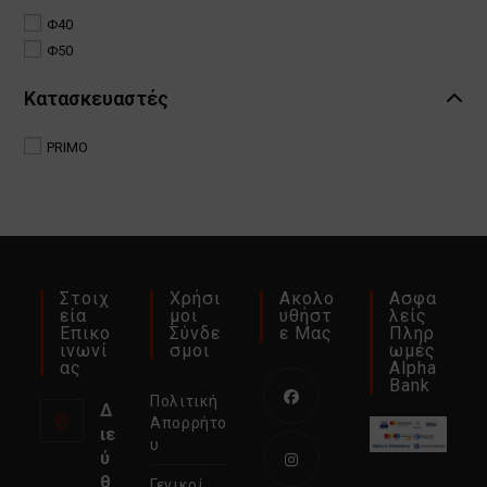
Φ40
Φ50
Κατασκευαστές
PRIMO
Στοιχ
Χρήσι
Ακολο
Ασφα
Εία
Μοι
Υθήστ
Λείς
Επικο
Σύνδε
Ε Μας
Πληρ
Ινωνί
Σμοι
Ωμές
Ας
Alpha
Bank
Πολιτική
Δ
Απορρήτο
ιε
Ανοίγει
υ
ύ
σε
θ
Γενικοί