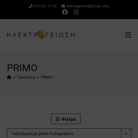
Μετάβαση
210 321 7110
ilektrogeiwsi@gmail.com
στο
περιεχόμενο
PRIMO
>
Προϊόντα
>
PRIMO
Φίλτρα
Ταξινόμηση με βάση τη δημοφιλία