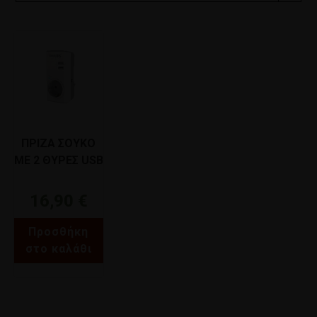
ΠΡΙΖΑ ΣΟΥΚΟ
ΜΕ 2 ΘΥΡΕΣ USB
2,4A ΛΕΥΚΗ
PHILIPS
16,90
€
CHP4010W
Προσθήκη
στο καλάθι