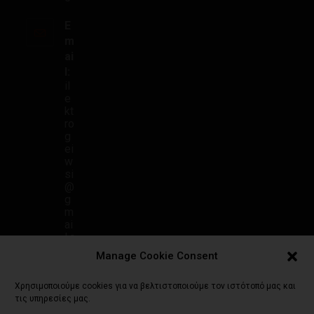
E
m
ai
l:
il
e
kt
ro
g
ei
w
si
@
g
m
ai
l.c
o
Manage Cookie Consent
m
Χρησιμοποιούμε cookies για να βελτιστοποιούμε τον ιστότοπό μας και
τις υπηρεσίες μας.