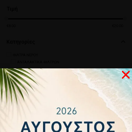
Τιμή
€
8.00
€
20.00
Κατηγορίες
ΦΙΛΤΡΑ ΝΕΡΟΥ
ΑΝΤΑΛΑΚΤΙΚΑ ΦΙΛΤΡΩΝ
Κατασκευαστές
INSTAPURE
Στοιχ
Χρήσι
Ακολο
Ασφα