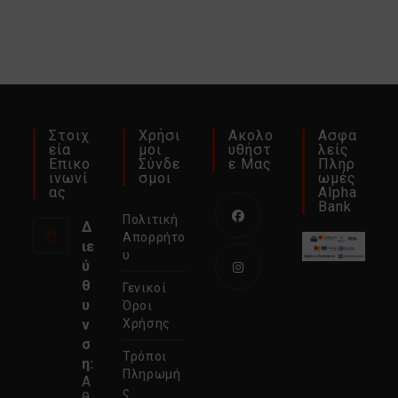
Στοιχ
Χρήσι
Ακολο
Ασφα
Εία
Μοι
Υθήστ
Λείς
Επικο
Σύνδε
Ε Μας
Πληρ
Ινωνί
Σμοι
Ωμές
Ας
Alpha
Bank
Πολιτική
Δ
Απορρήτο
ιε
Ανοίγει
υ
ύ
σε
θ
Γενικοί
νέα
Ανοίγει
υ
Όροι
καρτέλα
σε
ν
Χρήσης
σ
νέα
Τρόποι
η:
καρτέλα
Πληρωμή
Α
ς
θ