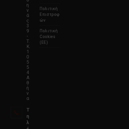
η
Πολιτική
ν
Επιστροφ
ά
ς
ών
3
9
Πολιτική
-
Cookies
Τ.
(ΕΕ)
Κ.
1
0
5
5
4
Α
θ
ή
ν
α
Τ
η
λ
έ