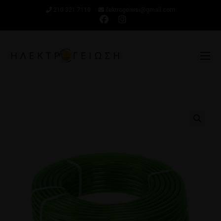
210 321 7110
ilektrogeiwsi@gmail.com
🔍