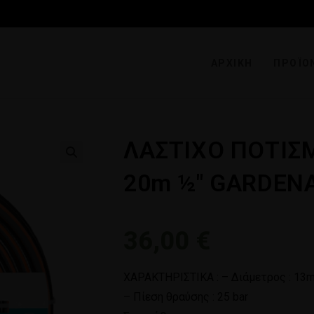
ΑΡΧΙΚΉ
ΠΡΟΪΌ
ΛΑΣΤΙΧΟ ΠΟΤΙΣ
🔍
20m ½″ GARDENA
36,00
€
ΧΑΡΑΚΤΗΡΙΣΤΙΚΑ : – Διάμετρος : 13m
– Πίεση θραύσης : 25 bar