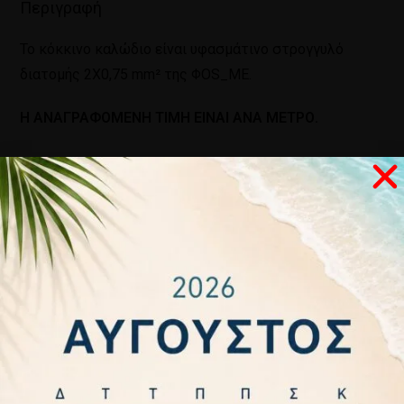
Περιγραφή
Το κόκκινο καλώδιο είναι υφασμάτινο στρογγυλό
διατομής 2Χ0,75 mm² της ΦOS_ME.
Η ΑΝΑΓΡΑΦΟΜΕΝΗ ΤΙΜΗ ΕΙΝΑΙ ΑΝΑ ΜΕΤΡΟ.
Σχετικά προϊόντα
ΚΑΛΩΔΙΟ
ΚΑΛΩΔΙΟ
ΚΑΛΩΔΙΟ
ΚΑΛΩΔΙΟ
ΥΦΑΣΜΑΤΙΝΟ
ΥΦΑΣΜΑΤΙΝΟ
ΥΦΑΣΜΑΤΙΝΟ
ΥΦΑΣΜΑΤΙΝΟ
ΣΤΡΟΓΓΥΛΟ
ΣΤΡΟΓΓΥΛΟ
ΣΤΡΟΓΓΥΛΟ
ΣΤΡΟΓΓΥΛΟ