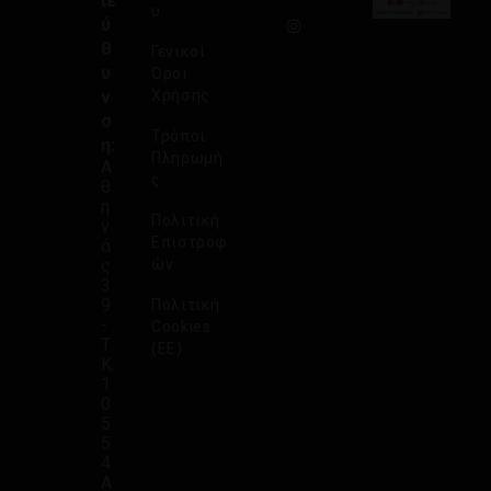
ιε
υ
ύ
θ
Γενικοί
υ
Όροι
ν
Χρήσης
σ
Τρόποι
η:
Πληρωμή
Α
ς
θ
η
Πολιτική
ν
Επιστροφ
ά
ς
ών
3
9
Πολιτική
-
Cookies
Τ.
(ΕΕ)
Κ.
1
0
5
5
4
Α