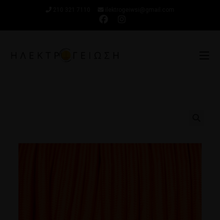
210 321 7110
ilektrogeiwsi@gmail.com
🔍