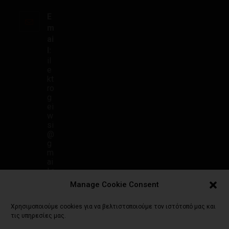
E
m
ai
l:
il
e
kt
ro
g
ei
w
si
@
g
m
ai
l.c
o
Manage Cookie Consent
m
Χρησιμοποιούμε cookies για να βελτιστοποιούμε τον ιστότοπό μας και
τις υπηρεσίες μας.