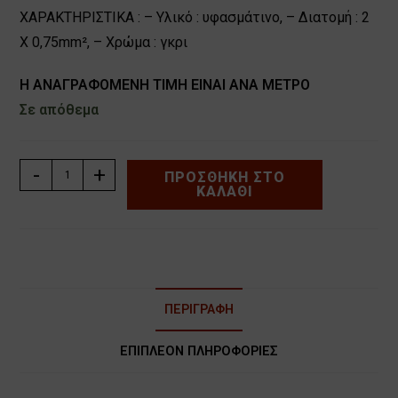
ΧΑΡΑΚΤΗΡΙΣΤΙΚΑ : – Υλικό : υφασμάτινο, – Διατομή : 2
Χ 0,75mm², – Χρώμα : γκρι
Η ΑΝΑΓΡΑΦΟΜΕΝΗ ΤΙΜΗ ΕΙΝΑΙ ΑΝΑ ΜΕΤΡΟ
Σε απόθεμα
ΚΑΛΩΔΙΟ
-
+
ΠΡΟΣΘΉΚΗ ΣΤΟ
ΚΑΛΆΘΙ
ΥΦΑΣΜΑΤΙΝΟ
ΣΤΡΟΓΓΥΛΟ
ΓΚΡΙ
2Χ0,75mm²
VK/0T62E063
ποσότητα
ΠΕΡΙΓΡΑΦΉ
ΕΠΙΠΛΈΟΝ ΠΛΗΡΟΦΟΡΊΕΣ